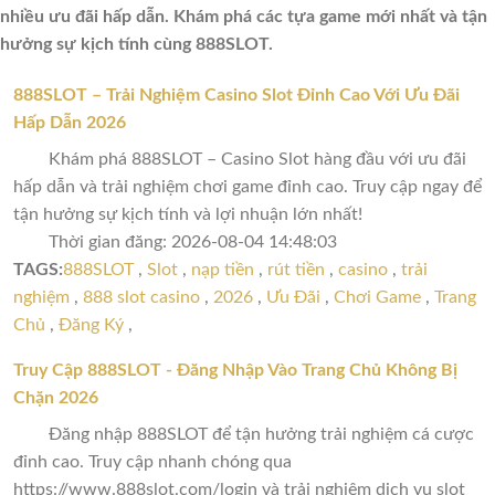
nhiều ưu đãi hấp dẫn. Khám phá các tựa game mới nhất và tận
hưởng sự kịch tính cùng 888SLOT.
888SLOT – Trải Nghiệm Casino Slot Đỉnh Cao Với Ưu Đãi
Hấp Dẫn 2026
Khám phá 888SLOT – Casino Slot hàng đầu với ưu đãi
hấp dẫn và trải nghiệm chơi game đỉnh cao. Truy cập ngay để
tận hưởng sự kịch tính và lợi nhuận lớn nhất!
Thời gian đăng: 2026-08-04 14:48:03
TAGS:
888SLOT
,
Slot
,
nạp tiền
,
rút tiền
,
casino
,
trải
nghiệm
,
888 slot casino
,
2026
,
Ưu Đãi
,
Chơi Game
,
Trang
Chủ
,
Đăng Ký
,
Truy Cập 888SLOT - Đăng Nhập Vào Trang Chủ Không Bị
Chặn 2026
Đăng nhập 888SLOT để tận hưởng trải nghiệm cá cược
đỉnh cao. Truy cập nhanh chóng qua
https://www.888slot.com/login và trải nghiệm dịch vụ slot