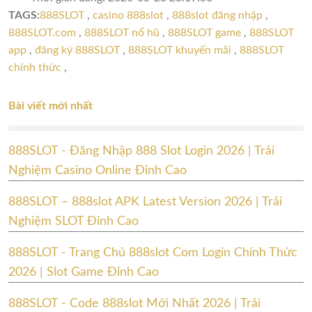
TAGS:
888SLOT
,
casino 888slot
,
888slot đăng nhập
,
888SLOT.com
,
888SLOT nổ hũ
,
888SLOT game
,
888SLOT
app
,
đăng ký 888SLOT
,
888SLOT khuyến mãi
,
888SLOT
chính thức
,
Bài viết mới nhất
888SLOT - Đăng Nhập 888 Slot Login 2026 | Trải
Nghiệm Casino Online Đỉnh Cao
888SLOT – 888slot APK Latest Version 2026 | Trải
Nghiệm SLOT Đỉnh Cao
888SLOT - Trang Chủ 888slot Com Login Chính Thức
2026 | Slot Game Đỉnh Cao
888SLOT - Code 888slot Mới Nhất 2026 | Trải