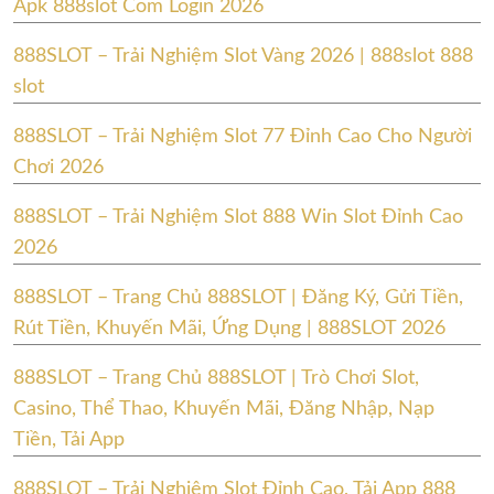
Apk 888slot Com Login 2026
888SLOT – Trải Nghiệm Slot Vàng 2026 | 888slot 888
slot
888SLOT – Trải Nghiệm Slot 77 Đỉnh Cao Cho Người
Chơi 2026
888SLOT – Trải Nghiệm Slot 888 Win Slot Đỉnh Cao
2026
888SLOT – Trang Chủ 888SLOT | Đăng Ký, Gửi Tiền,
Rút Tiền, Khuyến Mãi, Ứng Dụng | 888SLOT 2026
888SLOT – Trang Chủ 888SLOT | Trò Chơi Slot,
Casino, Thể Thao, Khuyến Mãi, Đăng Nhập, Nạp
Tiền, Tải App
888SLOT – Trải Nghiệm Slot Đỉnh Cao, Tải App 888