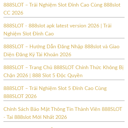
888SLOT – Trải Nghiệm Slot Đỉnh Cao Cùng 888slot
CC 2026
888SLOT - 888slot apk latest version 2026 | Trải
Nghiệm Slot Đỉnh Cao
888SLOT – Hướng Dẫn Đăng Nhập 888slot và Giao
Diện Đăng Ký Tài Khoản 2026
888SLOT – Trang Chủ 888SLOT Chính Thức Không Bị
Chặn 2026 | 888 Slot 5 Độc Quyền
888SLOT – Trải Nghiệm Slot 5 Đỉnh Cao Cùng
888SLOT 2026
Chính Sách Bảo Mật Thông Tin Thành Viên 888SLOT
- Tai 888slot Mới Nhất 2026