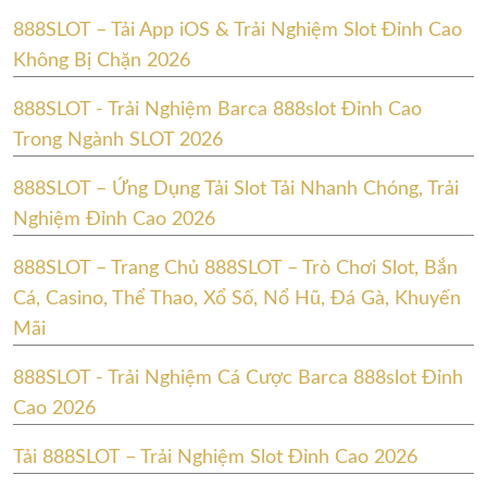
888SLOT – Tải App iOS & Trải Nghiệm Slot Đỉnh Cao
Không Bị Chặn 2026
888SLOT - Trải Nghiệm Barca 888slot Đỉnh Cao
Trong Ngành SLOT 2026
888SLOT – Ứng Dụng Tải Slot Tải Nhanh Chóng, Trải
Nghiệm Đỉnh Cao 2026
888SLOT – Trang Chủ 888SLOT – Trò Chơi Slot, Bắn
Cá, Casino, Thể Thao, Xổ Số, Nổ Hũ, Đá Gà, Khuyến
Mãi
888SLOT - Trải Nghiệm Cá Cược Barca 888slot Đỉnh
Cao 2026
Tải 888SLOT – Trải Nghiệm Slot Đỉnh Cao 2026