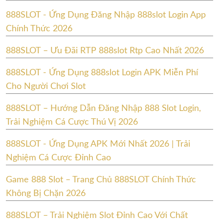
888SLOT - Ứng Dụng Đăng Nhập 888slot Login App
Chính Thức 2026
888SLOT – Ưu Đãi RTP 888slot Rtp Cao Nhất 2026
888SLOT - Ứng Dụng 888slot Login APK Miễn Phí
Cho Người Chơi Slot
888SLOT – Hướng Dẫn Đăng Nhập 888 Slot Login,
Trải Nghiệm Cá Cược Thú Vị 2026
888SLOT - Ứng Dụng APK Mới Nhất 2026 | Trải
Nghiệm Cá Cược Đỉnh Cao
Game 888 Slot – Trang Chủ 888SLOT Chính Thức
Không Bị Chặn 2026
888SLOT – Trải Nghiệm Slot Đỉnh Cao Với Chất